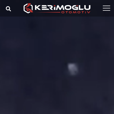
Anasayfa
Kurumsal
Yetkinlikler
Ürünler
Sektörler
Referanslar
Medya
İletişim