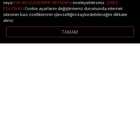
veya
KVK BİLGİLENDİRME METNİNİ’ni
inceleyebilirsiniz.
ÇEREZ
POLİTİKASI
Cookie ayarlarını değiştirmeniz durumunda internet
sitesinin bazı özelliklerinin işlevselliğini kaybedebileceğini dikkate
alınız.
TAMAM
Kerimoğlu Otomotiv
1992 yılından bu yana otomotiv, tarım, iş
makineleri ve makine üretimi gibi birçok farklı
endüstriye yönelik ana ve yan sanayi üretim
faaliyetleriyle güvenilir bir çözüm ortağı
olarak faaliyet göstermekteyiz.
Güçlü altyapımız, deneyimli ekibimiz ve