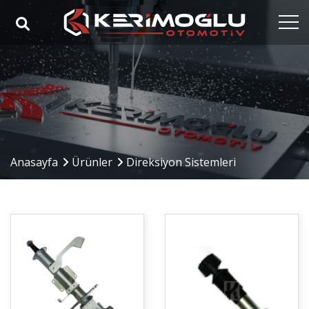
Anasayfa
Kurumsal
Yetkinlikler
Ürünler
Anasayfa
Ürünler
Direksiyon Sistemleri
Sektörler
Referanslar
Medya
İletişim