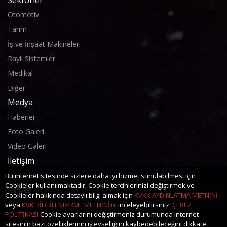
Otomotiv
Tarım
İş ve İnşaat Makineleri
Raylı Sistemler
Medikal
Diğer
Medya
Haberler
Foto Galeri
Video Galeri
İletişim
Bize Ulaşın
Bu internet sitesinde sizlere daha iyi hizmet sunulabilmesi için
Cookieler kullanılmaktadır. Cookie tercihlerinizi değiştirmek ve
Kariyer
Cookieler hakkında detaylı bilgi almak için
KVKK AYDINLATMA METNİNİ
veya
KVK BİLGİLENDİRME METNİNİ’ni
inceleyebilirsiniz.
ÇEREZ
POLİTİKASI
Cookie ayarlarını değiştirmeniz durumunda internet
sitesinin bazı özelliklerinin işlevselliğini kaybedebileceğini dikkate