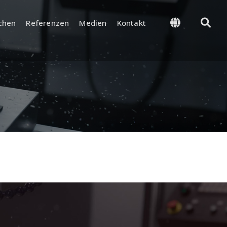
chen
Referenzen
Medien
Kontakt
 Management
Supply and Logistics
PROSES VE FİNAL
STOK VE DEPO YÖNETİMİ
NTROL