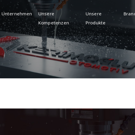
Unternehmen
Unsere
Unsere
Bran
Kompetenzen
Produkte
a
R&D (Engineering and
Quality
Product Development)
GİRİŞ, ARA 
KALİTE KO
ÜRÜN TASARIMI VE GELİŞTİRME
DESTEĞİ