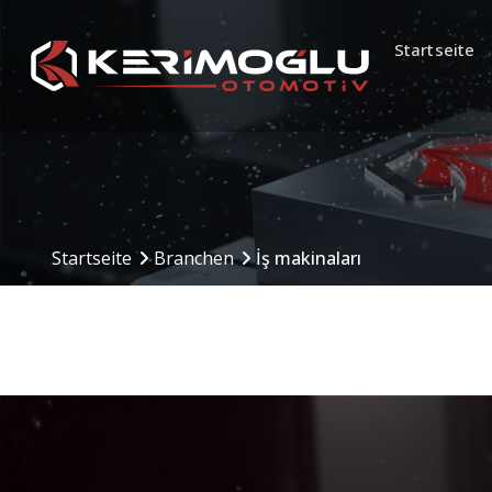
Startseite
Manufacturing
Production Are
Startseite
Branchen
İş makinaları
Capabilities
MAKİNE PARKURU
CNC İŞLEME MERKEZLERİ (DİKEY
& YATAY)