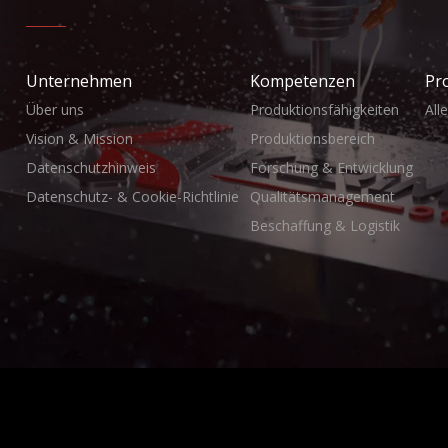
Unternehmen
Kompetenzen
Pr
Über uns
Produktionsfähigkeiten
All
Vision & Mission
Produktionsbereich
Datenschutzhinweis
Forschung & Entwicklung
Datenschutz- & Cookie-Richtlinie
Qualitätsmanagement
Beschaffung & Logistik