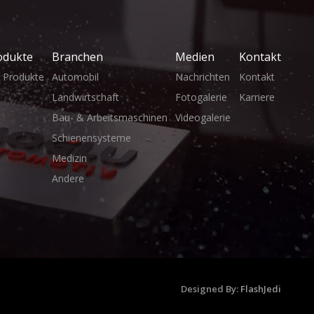
odukte
Branchen
Medien
Kontakt
e Produkte
Automobil
Nachrichten
Kontakt
Landwirtschaft
Fotogalerie
Karriere
Bau- & Arbeitsmaschinen
Videogalerie
Schienensysteme
Medizin
Andere
Designed By:
FlashJedi